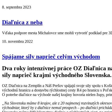
8. septembra 2023
Diaľnica z neba
Vďaka podpore mesta Michalovce sme mohli vytvoriť podklad pre 3D
10. novembra 2022
Spájame sily naprieč celým východom
Dva roky intenzívnej práce OZ Diaľnica n
sily naprieč krajmi východného Slovenska.
OZ Diaľnica na Zemplín a Náš Prešov spájajú svoje sily spolu s Koš
východnú hranicu a dostavbu rýchlostnej cesty R4 po hranicu s Poľsk
O potrebe diaľnice na východe našej krajiny hovoria nielen župy, prim
„Na Slovensku máme 8 krajov, ale z 20 najmenej rozvinutých okresov 
východniar, ktorý by z diaľnice nemal prospech – po diaľnici prichádza