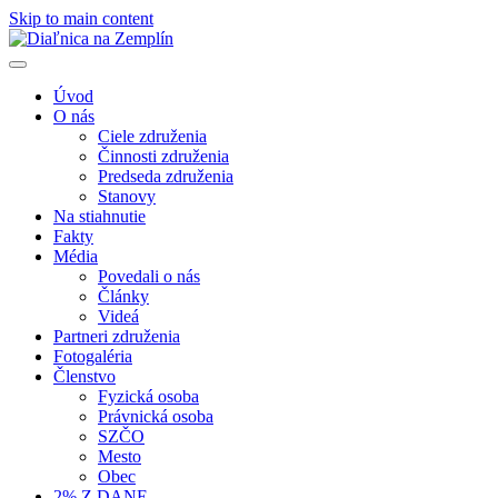
Skip to main content
Úvod
O nás
Ciele združenia
Činnosti združenia
Predseda združenia
Stanovy
Na stiahnutie
Fakty
Média
Povedali o nás
Články
Videá
Partneri združenia
Fotogaléria
Členstvo
Fyzická osoba
Právnická osoba
SZČO
Mesto
Obec
2% Z DANE