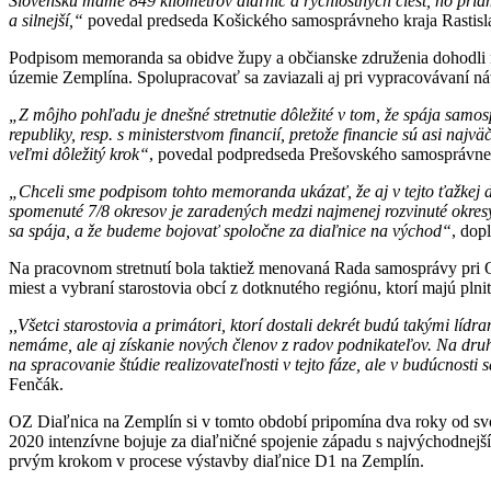
Slovensku máme 849 kilometrov diaľnic a rýchlostných ciest, no priamo
a silnejší,“
povedal predseda Košického samosprávneho kraja Rastisl
Podpisom memoranda sa obidve župy a občianske združenia dohodli na
územie Zemplína. Spolupracovať sa zaviazali aj pri vypracovávaní náv
„Z môjho pohľadu je dnešné stretnutie dôležité v tom, že spája samos
republiky, resp. s ministerstvom financií, pretože financie sú asi naj
veľmi dôležitý krok“
, povedal podpredseda Prešovského samosprávne
„Chceli sme podpisom tohto memoranda ukázať, že aj v tejto ťažkej 
spomenuté 7/8 okresov je zaradených medzi najmenej rozvinuté okres
sa spája, a že budeme bojovať spoločne za diaľnice na východ“
, dop
Na pracovnom stretnutí bola taktiež menovaná Rada samosprávy pr
miest a vybraní starostovia obcí z dotknutého regiónu, ktorí majú plni
,,Všetci starostovia a primátori, ktorí dostali dekrét budú takými l
nemáme, ale aj získanie nových členov z radov podnikateľov. Na druhe
na spracovanie štúdie realizovateľnosti v tejto fáze, ale v budúcnost
Fenčák.
OZ Diaľnica na Zemplín si v tomto období pripomína dva roky od svoj
2020 intenzívne bojuje za diaľničné spojenie západu s najvýchodnejší
prvým krokom v procese výstavby diaľnice D1 na Zemplín.