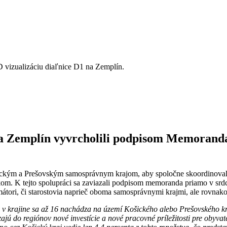
 vizualizáciu diaľnice D1 na Zemplín.
a Zemplín vyvrcholili podpisom Memoranda 
ickým a Prešovským samosprávnym krajom, aby spoločne skoordinovali 
om. K tejto spolupráci sa zaviazali podpisom memoranda priamo v srdc
átori, či starostovia naprieč oboma samosprávnymi krajmi, ale rovnako t
v krajine sa až 16 nachádza na území Košického alebo Prešovského kra
jú do regiónov nové investície a nové pracovné príležitosti pre obyvate