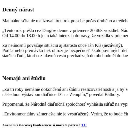
Denný nárast
Manuálne sčítanie realizovali tretí rok po sebe počas druhého a tretie
„Tento rok prešlo cez Dargov denne v priemere 20 468 vozidiel. Nár
Od 14.00 do 18.00 h je tu taká intenzita dopravy, že vozidlá v prieme
Za neúnosnú považuje situáciu aj starosta obce Ján Kiš (nezávislý).
Podľa neho premávka tiež ohrozuje bezpečnosť školopovinných detí, 
starších ľudí, ktorí cez hlavnú cestu prechádzajú do obchodu či do k
Nemajú ani štúdiu
„Za tri roky nemáme dokončenú ani štúdiu realizovateľnosti a ja by
následnou výstavbou diaľnice D1 na Zemplín,“ povedal Báthory.
Pripomenul, že Národná diaľničná spoločnosť vyhlásila súťaž na vyp
„Environmentálny zámer ešte nie je vysúťažený. Verím, že to bude čím
Záznam z tlačovej konferencie si môžete pozrieť
TU
.