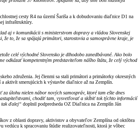
uje približne 37 kilometrov. Spájame sa, aby sme boli hlasnejší
chlostnej cesty R4 na území Šariša a k dobudovaniu diaľnice D1 na
j infraštruktúry.
klad aj v komunikácii s ministerstvom dopravy a vládou Slovenskej
, že to, že sa spájajú primátori, starostovia a samosprávne kraje, je
retože celé východné Slovensko je dlhodobo zanedbávané. Ako bolo
eme odkázať kompetentným predstaviteľom nášho štátu, že celý východ
nskeho združenia.
Jej členmi sa stali primátori a primátorky okresných
í a aktivít smerujúcich k výstavbe diaľnice až na Zemplín.
mať za úlohu nielen nábor nových samospráv, ktoré tam ešte dnes
tupiteľstvami, chodiť tam, vysvetľovať a skĺbiť tok týchto informácií
 tak ďalej“
doplnil podpredseda OZ Diaľnica na Zemplín Ján
kov z oblasti dopravy, aktivistov a obyvateľov Zemplína od októbra
u vedúcu k spracovaniu štúdie realizovateľnosti, ktorá je vôbec