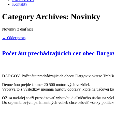
Kontakty
Category Archives: Novinky
Novinky z diaľnice
←
Older posts
Počet áut prechádzajúcich cez obec Dargov
DARGOV. Počet áut prechádzajúcich obcou Dargov v okrese Trebišo
Denne ňou prejde takmer 20 500 motorových vozidiel.
Vyplýva to z výsledkov merania hustoty dopravy, ktoré na tlačovej k
OZ sa naďalej snaží presadzovať výstavbu diaľničného úseku na vý
Do septembrových parlamentných volieb chce osloviť všetky politické s