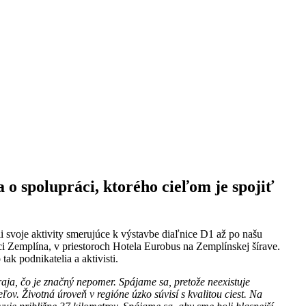
o spolupráci, ktorého cieľom je spojiť
svoje aktivity smerujúce k výstavbe diaľnice D1 až po našu
i Zemplína, v priestoroch Hotela Eurobus na Zemplínskej šírave.
ak podnikatelia a aktivisti.
ja, čo je značný nepomer. Spájame sa, pretože neexistuje
ľov. Životná úroveň v regióne úzko súvisí s kvalitou ciest. Na