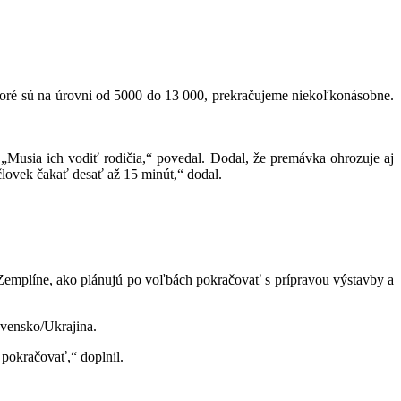
ktoré sú na úrovni od 5000 do 13 000, prekračujeme niekoľkonásobne.
 „Musia ich vodiť rodičia,“ povedal. Dodal, že premávka ohrozuje aj
človek čakať desať až 15 minút,“ dodal.
 Zemplíne, ako plánujú po voľbách pokračovať s prípravou výstavby a
ovensko/Ukrajina.
 pokračovať,“ doplnil.