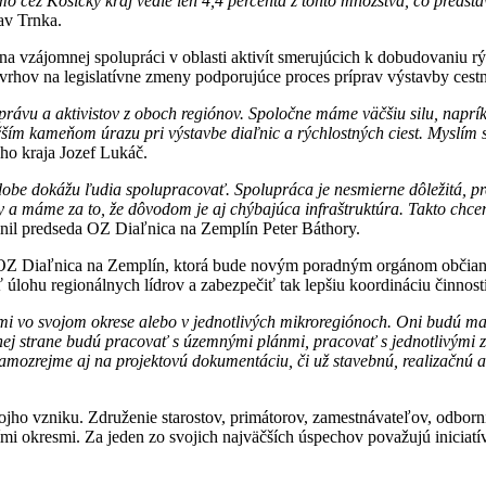
 cez Košický kraj vedie len 4,4 percenta z tohto množstva, čo predstav
av Trnka.
 vzájomnej spolupráci v oblasti aktivít smerujúcich k dobudovaniu rý
rhov na legislatívne zmeny podporujúce proces príprav výstavby cestne
právu a aktivistov z oboch regiónov. Spoločne máme väčšiu silu, naprí
väčším kameňom úrazu pri výstavbe diaľnic a rýchlostných ciest. Myslím si
ho kraja Jozef Lukáč.
dobe dokážu ľudia spolupracovať. Spolupráca je nesmierne dôležitá, p
y a máme za to, že dôvodom je aj chýbajúca infraštruktúra. Takto chc
lnil predseda OZ Diaľnica na Zemplín Peter Báthory.
i OZ Diaľnica na Zemplín, ktorá bude novým poradným orgánom občia
ť úlohu regionálnych lídrov a zabezpečiť tak lepšiu koordináciu činnost
ídrami vo svojom okrese alebo v jednotlivých mikroregiónoch. Oni budú 
j strane budú pracovať s územnými plánmi, pracovať s jednotlivými zas
i samozrejme aj na projektovú dokumentáciu, či už stavebnú, realizačnú a
ho vzniku. Združenie starostov, primátorov, zamestnávateľov, odborní
mi okresmi. Za jeden zo svojich najväčších úspechov považujú iniciatív